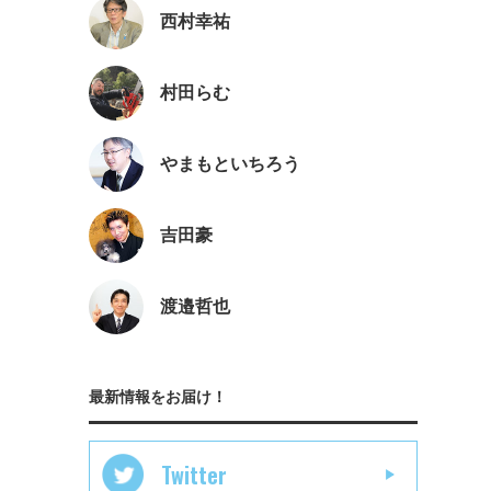
西村幸祐
村田らむ
やまもといちろう
吉田豪
渡邉哲也
最新情報をお届け！
Twitter