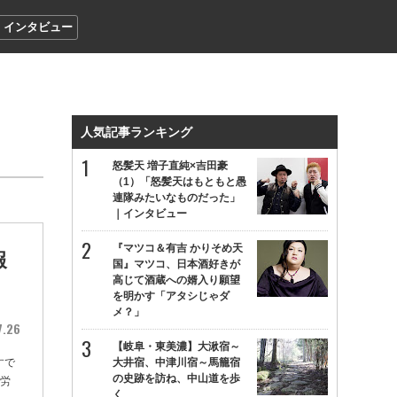
インタビュー
人気記事ランキング
怒髪天 増子直純×吉田豪
（1）「怒髪天はもともと愚
連隊みたいなものだった」
｜インタビュー
『マツコ＆有吉 かりそめ天
報
国』マツコ、日本酒好きが
高じて酒蔵への婿入り願望
」
を明かす「アタシじゃダ
メ？」
7.26
【岐阜・東美濃】大湫宿～
すで
大井宿、中津川宿～馬籠宿
の史跡を訪ね、中山道を歩
疲労
く