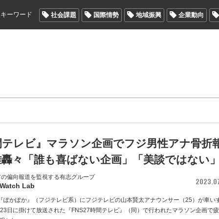
メキーワード
社会課題
国際情勢
地域振興
企業動向
時間テレビ』マラソン企画でフジ男性アナ骨折
難轟々「誰も喜ばない企画」「美談ではない
アの偏向報道を監視する有志グループ
2023.0
 Watch Lab
の『ぽかぽか』（フジテレビ系）にフジテレビの山本賢太アナウンサー（25）が車い
ら23日に掛けて放送された『FNS27時間テレビ』（同）で行われたマラソン企画で