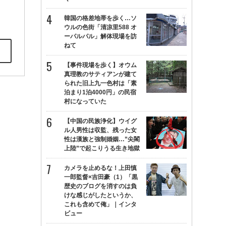
韓国の格差地帯を歩く…ソ
ウルの色街「清凉里588 オ
ーパルパル」解体現場を訪
ねて
【事件現場を歩く】オウム
真理教のサティアンが建て
られた旧上九一色村は「素
泊まり1泊4000円」の民宿
村になっていた
【中国の民族浄化】ウイグ
ル人男性は収監、残った女
性は漢族と強制婚姻…”尖閣
上陸”で起こりうる生き地獄
カメラを止めるな！上田慎
一郎監督×吉田豪（1）「黒
歴史のブログを消すのは負
けな感じがしたというか、
これも含めて俺」｜インタ
ビュー