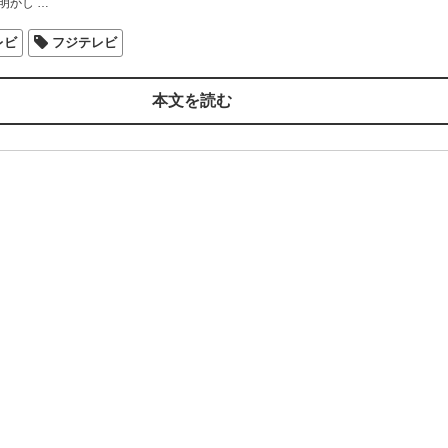
明かし
…
レビ
フジテレビ
本文を読む