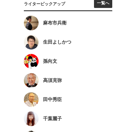
一覧へ
ライターピックアップ
麻布市兵衛
生田よしかつ
孫向文
高須克弥
田中秀臣
千葉麗子