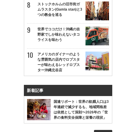
ストックホルムの旧市街ガ
ムラスタン(Gamla stan)と3
つの教会を巡る
世界でココだけ！沖縄の吉
野家でしか味わえないタコ
ライスを味わう
アメリカのダイナーのよう
な雰囲気の店内でロブスタ
ーが味わえるレッドロブス
ター沖縄北谷店
新着記事
国連リポート：世界の飢餓人口は3
年連続で減少するも、地域間格差
は依然として深刻〜2026年の「世
界の食料安全保障と栄養の現状」