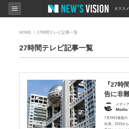
オスス
HOME
27時間テレビ記事一覧
27時間テレビ記事一覧
『27
告に非
メディ
Media
7月26日放送
出演。22日か