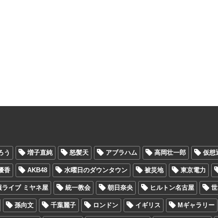
ろう
増子直純
怒髪天
アブラハム
高岡壮一郎
仮想
優香
AKB48
水曜日のダウンタウン
被災地
東京電力
報ライブ ミヤネ屋
統一教会
朝日奈央
ヒルトン名古屋
世
孫向文
千葉麗子
ロンドン
イギリス
Mギャラリー