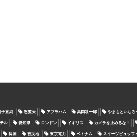
増子直純
怒髪天
アブラハム
高岡壮一郎
やまもといちろ
テル
愛知県
ロンドン
イギリス
カメラを止めるな！
韓国
被災地
東京電力
ベトナム
スイーツビュッフ