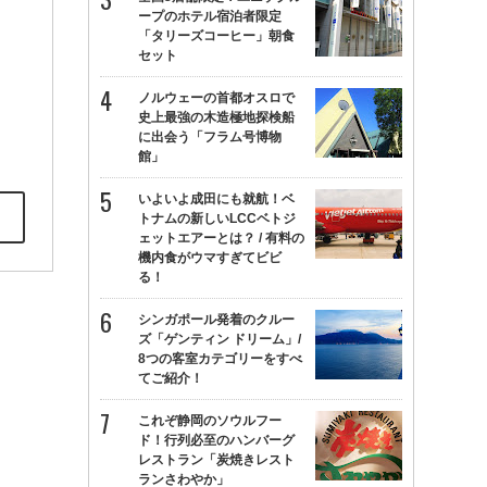
ープのホテル宿泊者限定
「タリーズコーヒー」朝食
セット
ノルウェーの首都オスロで
史上最強の木造極地探検船
に出会う「フラム号博物
館」
いよいよ成田にも就航！ベ
トナムの新しいLCCベトジ
ェットエアーとは？ / 有料の
機内食がウマすぎてビビ
る！
シンガポール発着のクルー
ズ「ゲンティン ドリーム」/
8つの客室カテゴリーをすべ
てご紹介！
これぞ静岡のソウルフー
ド！行列必至のハンバーグ
レストラン「炭焼きレスト
ランさわやか」