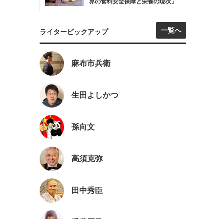
界の食料安全保障と栄養の現状」
一覧へ
ライターピックアップ
麻布市兵衛
生田よしかつ
孫向文
高須克弥
田中秀臣