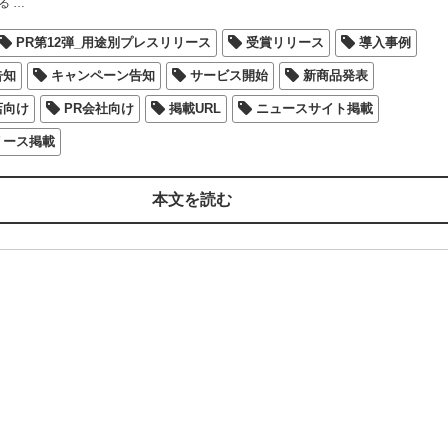
る
…
PR第12弾_用途別プレスリリース
受賞リリース
導入事例
告知
キャンペーン告知
サービス開始
新商品発表
店向け
PR会社向け
掲載URL
ニュースサイト掲載
リース掲載
本文を読む