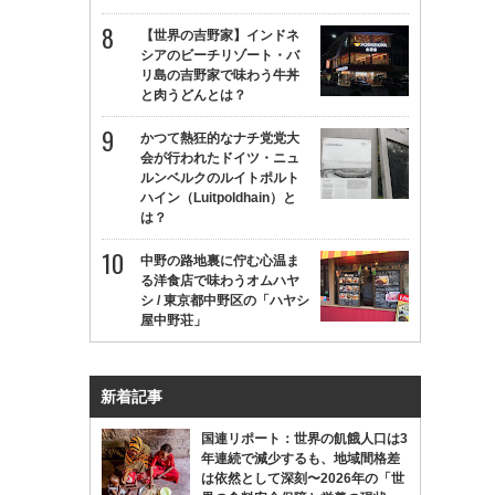
【世界の吉野家】インドネ
シアのビーチリゾート・バ
リ島の吉野家で味わう牛丼
と肉うどんとは？
かつて熱狂的なナチ党党大
会が行われたドイツ・ニュ
ルンベルクのルイトポルト
ハイン（Luitpoldhain）と
は？
中野の路地裏に佇む心温ま
る洋食店で味わうオムハヤ
シ / 東京都中野区の「ハヤシ
屋中野荘」
新着記事
国連リポート：世界の飢餓人口は3
年連続で減少するも、地域間格差
は依然として深刻〜2026年の「世