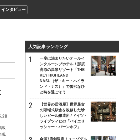
インタビュー
人気記事ランキング
一度は泊まりたいオールイ
ンクルーシブホテル！那須
高原の温泉リゾート「THE
KEY HIGHLAND
NASU（ザ・キー・ハイラ
ンド・ナス）」で贅沢なひ
意
と時を過ごそう
【世界の居酒屋】世界最古
の頭端式駅舎を改修した珍
5.28
しいビール醸造所 / ドイツ・
ライプツィヒの「バイエリ
ッシャー・バーンホフ」
掲載
表現
全国3店舗限定！ユニゾグル