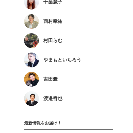
千葉麗子
西村幸祐
村田らむ
やまもといちろう
吉田豪
渡邉哲也
最新情報をお届け！