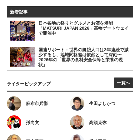
新着記事
日本各地の祭りとグルメとお酒を堪能
「MATSURI JAPAN 2026」高輪ゲートウェイ
で開催中
国連リポート：世界の飢餓人口は3年連続で減
少するも、地域間格差は依然として深刻〜
2026年の「世界の食料安全保障と栄養の現
状」
一覧へ
ライターピックアップ
麻布市兵衛
生田よしかつ
孫向文
高須克弥