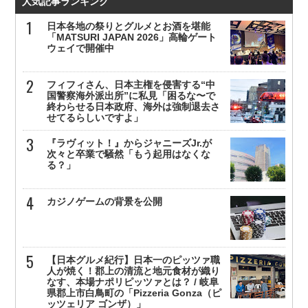
人気記事ランキング
日本各地の祭りとグルメとお酒を堪能
「MATSURI JAPAN 2026」高輪ゲート
ウェイで開催中
フィフィさん、日本主権を侵害する“中
国警察海外派出所”に私見「困るな〜で
終わらせる日本政府、海外は強制退去さ
せてるらしいですよ」
『ラヴィット！』からジャニーズJr.が
次々と卒業で騒然「もう起用はなくな
る？」
カジノゲームの背景を公開
【日本グルメ紀行】日本一のピッツァ職
人が焼く！郡上の清流と地元食材が織り
なす、本場ナポリピッツァとは？ / 岐阜
県郡上市白鳥町の「Pizzeria Gonza（ピ
ッツェリア ゴンザ）」