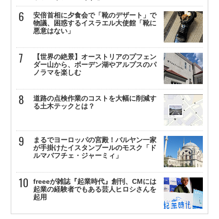
安倍首相に夕食会で「靴のデザート」で
物議、困惑するイスラエル大使館「靴に
悪意はない」
【世界の絶景】オーストリアのプフェン
ダー山から、ボーデン湖やアルプスのパ
ノラマを楽しむ
道路の点検作業のコストを大幅に削減す
る土木テックとは？
まるでヨーロッパの宮殿！バルヤン一家
が手掛けたイスタンブールのモスク「ド
ルマバフチェ・ジャーミィ」
freeeが雑誌『起業時代』創刊、CMには
起業の経験者でもある芸人ヒロシさんを
起用