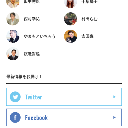
田中秀臣
千葉麗子
西村幸祐
村田らむ
やまもといちろう
吉田豪
渡邉哲也
最新情報をお届け！
Twitter
Facebook