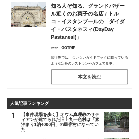
知る人ぞ知る、グランドバザー
ル近くのお菓子の名店 / トル
コ・イスタンブールの「ダイダ
イ・パスタネスィ(DayDay
Pastanesi)」
GOTRIP!
旅行先では、ついついガイドブックに載っている
ような定番のレストランやカフェで食事
…
本文を読む
人気記事ランキング
【事件現場を歩く】オウム真理教のサテ
ィアンが建てられた旧上九一色村は「素
泊まり1泊4000円」の民宿村になってい
た