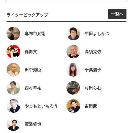
一覧へ
ライターピックアップ
麻布市兵衛
生田よしかつ
孫向文
高須克弥
田中秀臣
千葉麗子
西村幸祐
村田らむ
やまもといちろう
吉田豪
渡邉哲也