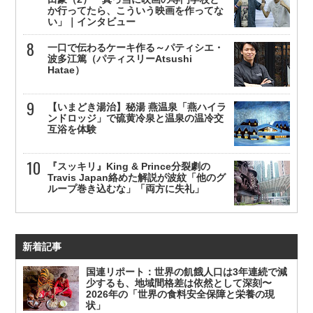
か行ってたら、こういう映画を作ってな
い」｜インタビュー
一口で伝わるケーキ作る～パティシエ・
波多江篤（パティスリーAtsushi
Hatae）
【いまどき湯治】秘湯 燕温泉「燕ハイラ
ンドロッジ」で硫黄冷泉と温泉の温冷交
互浴を体験
『スッキリ』King & Prince分裂劇の
Travis Japan絡めた解説が波紋「他のグ
ループ巻き込むな」「両方に失礼」
新着記事
国連リポート：世界の飢餓人口は3年連続で減
少するも、地域間格差は依然として深刻〜
2026年の「世界の食料安全保障と栄養の現
状」