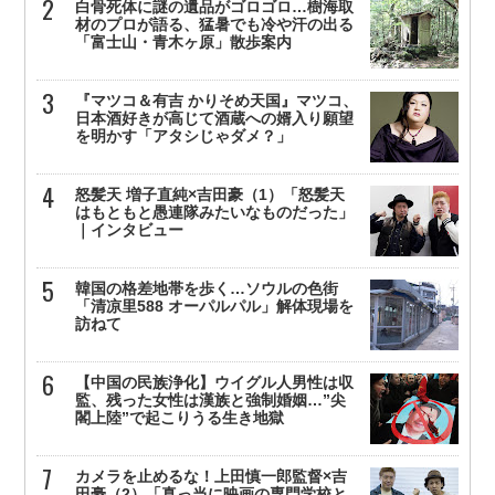
白骨死体に謎の遺品がゴロゴロ…樹海取
材のプロが語る、猛暑でも冷や汗の出る
「富士山・青木ヶ原」散歩案内
『マツコ＆有吉 かりそめ天国』マツコ、
日本酒好きが高じて酒蔵への婿入り願望
を明かす「アタシじゃダメ？」
怒髪天 増子直純×吉田豪（1）「怒髪天
はもともと愚連隊みたいなものだった」
｜インタビュー
韓国の格差地帯を歩く…ソウルの色街
「清凉里588 オーパルパル」解体現場を
訪ねて
【中国の民族浄化】ウイグル人男性は収
監、残った女性は漢族と強制婚姻…”尖
閣上陸”で起こりうる生き地獄
カメラを止めるな！上田慎一郎監督×吉
田豪（2）「真っ当に映画の専門学校と