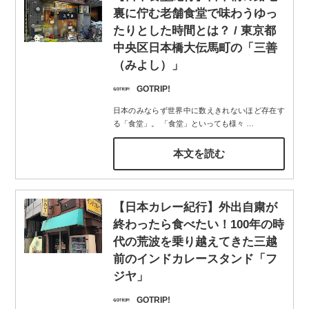
裏に佇む老舗食堂で味わうゆっ
たりとした時間とは？ / 東京都
中央区日本橋大伝馬町の「三善
（みよし）」
GOTRIP!
日本のみならず世界中に数えきれないほど存在す
る「食堂」。 「食堂」といっても様々
…
本文を読む
【日本カレー紀行】外出自粛が
終わったら食べたい！100年の時
代の荒波を乗り越えてきた三越
前のインドカレースタンド「フ
ジヤ」
GOTRIP!