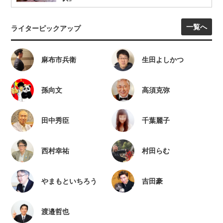
一覧へ
ライターピックアップ
麻布市兵衛
生田よしかつ
孫向文
高須克弥
田中秀臣
千葉麗子
西村幸祐
村田らむ
やまもといちろう
吉田豪
渡邉哲也