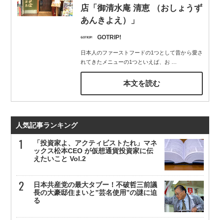
店「御清水庵 清恵 （おしょうず
あんきよえ）」
GOTRIP!
日本人のファーストフードの1つとして昔から愛さ
れてきたメニューの1つといえば、お
…
本文を読む
人気記事ランキング
「投資家よ、アクティビストたれ」マネ
ックス松本CEO が仮想通貨投資家に伝
えたいこと Vol.2
日本共産党の最大タブー！不破哲三前議
長の大豪邸住まいと”芸名使用”の謎に迫
る