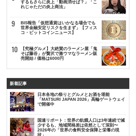
するもさらに炎上「動画消せば？」「こ
れじゃただの炎上商法」
BIS報告「仮想通貨はいかなる場合でも
世界金融安定リスクを生まず」【フィス
コ・ビットコインニュース】
【究極グルメ】大絶賛のラーメン屋「鬼
そば藤谷」が贅沢で激ウマなラーメン販
売開始 / 価格は6000円
新着記事
日本各地の祭りとグルメとお酒を堪能
「MATSURI JAPAN 2026」高輪ゲートウェイ
で開催中
国連リポート：世界の飢餓人口は3年連続で減
少するも、地域間格差は依然として深刻〜
2026年の「世界の食料安全保障と栄養の現
状」