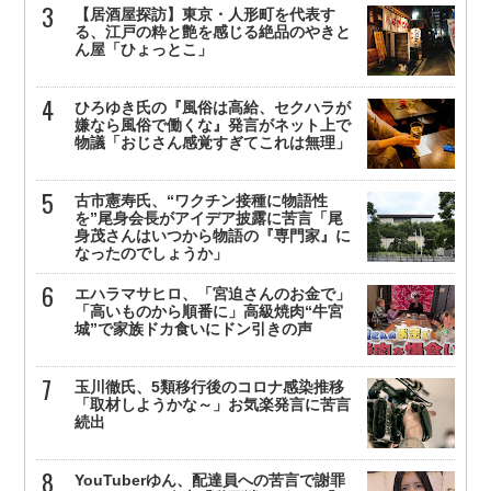
【居酒屋探訪】東京・人形町を代表す
る、江戸の粋と艶を感じる絶品のやきと
ん屋「ひょっとこ」
ひろゆき氏の『風俗は高給、セクハラが
嫌なら風俗で働くな』発言がネット上で
物議「おじさん感覚すぎてこれは無理」
古市憲寿氏、“ワクチン接種に物語性
を”尾身会長がアイデア披露に苦言「尾
身茂さんはいつから物語の『専門家』に
なったのでしょうか」
エハラマサヒロ、「宮迫さんのお金で」
「高いものから順番に」高級焼肉“牛宮
城”で家族ドカ食いにドン引きの声
玉川徹氏、5類移行後のコロナ感染推移
「取材しようかな～」お気楽発言に苦言
続出
YouTuberゆん、配達員への苦言で謝罪