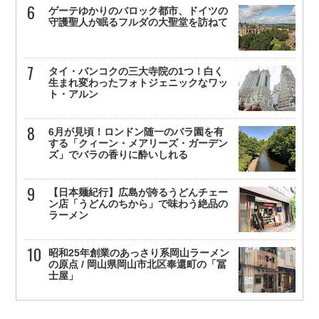
ゲーテゆかりのバロック都市、ドイツの
守護聖人が眠るフルダの大聖堂を訪ねて
タイ・バンコクの三大寺院の1つ！白く
生まれ変わったフォトジェニックなワッ
ト・アルン
6月が見頃！ロンドン随一のバラ園を有
する「クィーン・メアリーズ・ガーデン
ズ」でバラの香りに酔いしれる
【日本麺紀行】広島が誇るうどんチェー
ン店「うどんのちから」で味わう絶品の
ラーメン
昭和25年創業のあっさり系岡山ラーメン
の原点 / 岡山県岡山市北区奉還町の「冨
士屋」