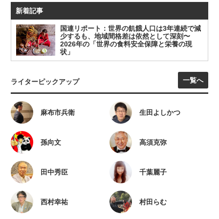
新着記事
国連リポート：世界の飢餓人口は3年連続で減
少するも、地域間格差は依然として深刻〜
2026年の「世界の食料安全保障と栄養の現
状」
一覧へ
ライターピックアップ
麻布市兵衛
生田よしかつ
孫向文
高須克弥
田中秀臣
千葉麗子
西村幸祐
村田らむ