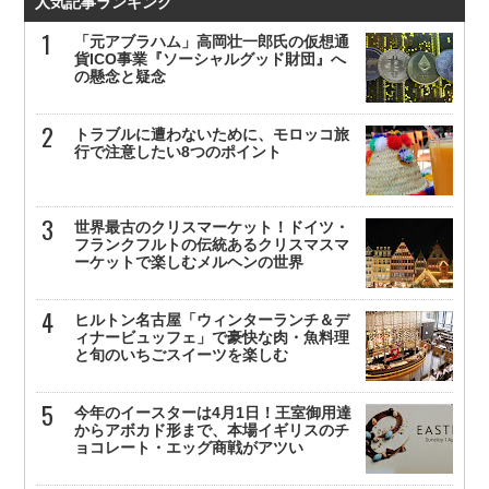
人気記事ランキング
「元アブラハム」高岡壮一郎氏の仮想通
貨ICO事業『ソーシャルグッド財団』へ
の懸念と疑念
トラブルに遭わないために、モロッコ旅
行で注意したい8つのポイント
世界最古のクリスマーケット！ドイツ・
フランクフルトの伝統あるクリスマスマ
ーケットで楽しむメルヘンの世界
ヒルトン名古屋「ウィンターランチ＆デ
ィナービュッフェ」で豪快な肉・魚料理
と旬のいちごスイーツを楽しむ
今年のイースターは4月1日！王室御用達
からアボカド形まで、本場イギリスのチ
ョコレート・エッグ商戦がアツい