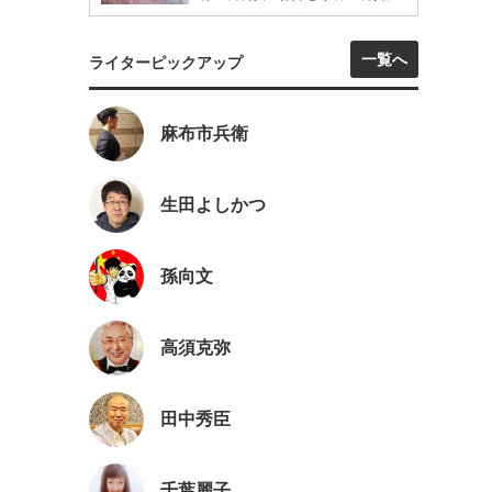
一覧へ
ライターピックアップ
麻布市兵衛
生田よしかつ
孫向文
高須克弥
田中秀臣
千葉麗子