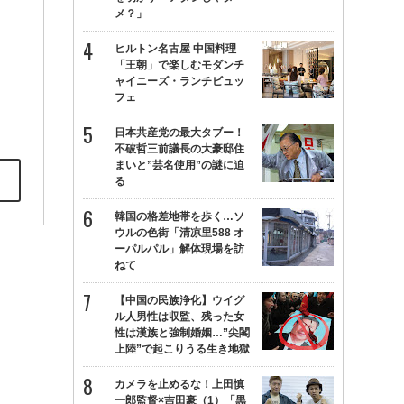
メ？」
ヒルトン名古屋 中国料理
「王朝」で楽しむモダンチ
ャイニーズ・ランチビュッ
フェ
日本共産党の最大タブー！
不破哲三前議長の大豪邸住
まいと”芸名使用”の謎に迫
る
韓国の格差地帯を歩く…ソ
ウルの色街「清凉里588 オ
ーパルパル」解体現場を訪
ねて
【中国の民族浄化】ウイグ
ル人男性は収監、残った女
性は漢族と強制婚姻…”尖閣
上陸”で起こりうる生き地獄
カメラを止めるな！上田慎
一郎監督×吉田豪（1）「黒