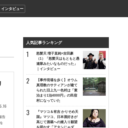
インタビュー
人気記事ランキング
怒髪天 増子直純×吉田豪
（1）「怒髪天はもともと愚
連隊みたいなものだった」
｜インタビュー
【事件現場を歩く】オウム
リ
真理教のサティアンが建て
られた旧上九一色村は「素
泊まり1泊4000円」の民宿
村になっていた
5.16
『マツコ＆有吉 かりそめ天
報告
国』マツコ、日本酒好きが
高じて酒蔵への婿入り願望
を
を明かす「アタシじゃダ