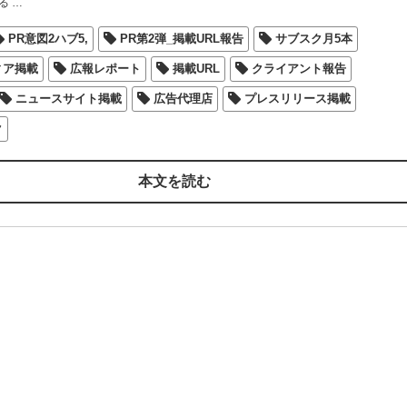
る
…
PR意図2ハブ5,
PR第2弾_掲載URL報告
サブスク月5本
ィア掲載
広報レポート
掲載URL
クライアント報告
ニュースサイト掲載
広告代理店
プレスリリース掲載
ク
本文を読む