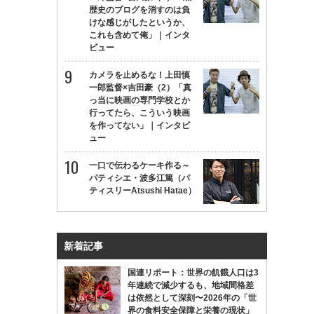
歴史のブログを消すのは負
けな感じがしたというか、
これも含めて俺」｜インタ
ビュー
カメラを止めるな！上田慎
一郎監督×吉田豪（2）「真
っ当に映画の専門学校とか
行ってたら、こういう映画
を作ってない」｜インタビ
ュー
一口で伝わるケーキ作る～
パティシエ・波多江篤（パ
ティスリーAtsushi Hatae）
新着記事
国連リポート：世界の飢餓人口は3
年連続で減少するも、地域間格差
は依然として深刻〜2026年の「世
界の食料安全保障と栄養の現状」