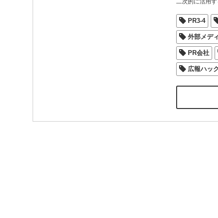
二次的に活用す
PR3-4
外部メデ
PR会社
広報ハッ