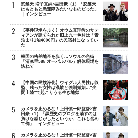
怒髪天 増子直純×吉田豪（1）「怒髪天
はもともと愚連隊みたいなものだった」
｜インタビュー
【事件現場を歩く】オウム真理教のサテ
ィアンが建てられた旧上九一色村は「素
泊まり1泊4000円」の民宿村になってい
た
韓国の格差地帯を歩く…ソウルの色街
「清凉里588 オーパルパル」解体現場を
訪ねて
【中国の民族浄化】ウイグル人男性は収
監、残った女性は漢族と強制婚姻…”尖
閣上陸”で起こりうる生き地獄
カメラを止めるな！上田慎一郎監督×吉
田豪（1）「黒歴史のブログを消すのは
負けな感じがしたというか、これも含め
て俺」｜インタビュー
カメラを止めるな！上田慎一郎監督×吉