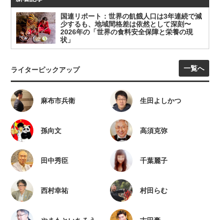
国連リポート：世界の飢餓人口は3年連続で減
少するも、地域間格差は依然として深刻〜
2026年の「世界の食料安全保障と栄養の現
状」
一覧へ
ライターピックアップ
麻布市兵衛
生田よしかつ
孫向文
高須克弥
田中秀臣
千葉麗子
西村幸祐
村田らむ