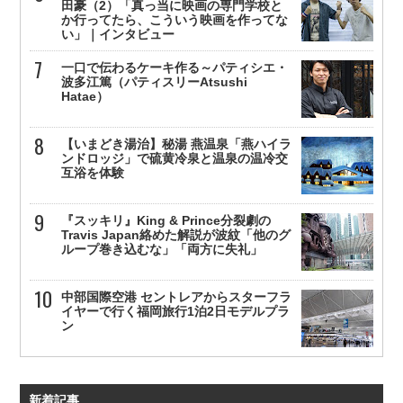
田豪（2）「真っ当に映画の専門学校と
か行ってたら、こういう映画を作ってな
い」｜インタビュー
一口で伝わるケーキ作る～パティシエ・
波多江篤（パティスリーAtsushi
Hatae）
【いまどき湯治】秘湯 燕温泉「燕ハイラ
ンドロッジ」で硫黄冷泉と温泉の温冷交
互浴を体験
『スッキリ』King & Prince分裂劇の
Travis Japan絡めた解説が波紋「他のグ
ループ巻き込むな」「両方に失礼」
中部国際空港 セントレアからスターフラ
イヤーで行く福岡旅行1泊2日モデルプラ
ン
新着記事