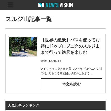
スルジ山記事一覧
【世界の絶景】バスを使ってお
得にドゥブロブニクのスルジ山
まで行って絶景を楽しむ
GOTRIP!
アドリア海に突き出た美しいドゥブロヴニクの旧
市街。町をぐるりと囲む城壁の上を歩く
…
本文を読む
人気記事ランキング