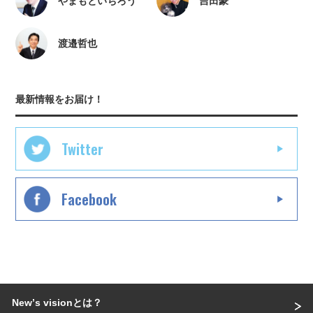
やまもといちろう
吉田豪
渡邉哲也
最新情報をお届け！
Twitter
Facebook
Newʼs visionとは？