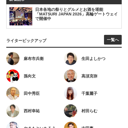
日本各地の祭りとグルメとお酒を堪能
「MATSURI JAPAN 2026」高輪ゲートウェイ
で開催中
一覧へ
ライターピックアップ
麻布市兵衛
生田よしかつ
孫向文
高須克弥
田中秀臣
千葉麗子
西村幸祐
村田らむ