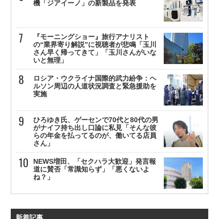
機「ジアイーノ」の新製品を発表
『モーニングショー』旅行アナリスト
の“業界寄り解説”に視聴者が悲鳴「玉川
さん早く帰ってきて」「玉川さんがいな
いと無理」
ロシア・ウクライナ国際的武力紛争：ヘ
ルソン周辺の人道状況調査と緊急援助を
実施
ひろゆき氏、ゲーセンで70代と80代の男
がナイフ持ち出し口論に私見「そんな彼
らの年金を払ってるのが、働いてる店員
さん」
NEWS増田、「セクハラ大歓迎」発言報
道に賛否「常識知らず」「悪くないよ
ね？」
新着記事