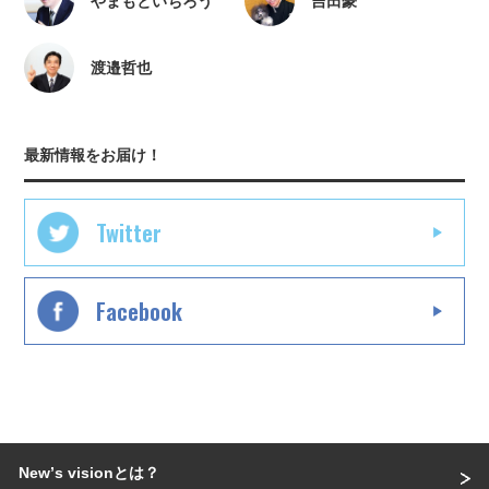
やまもといちろう
吉田豪
渡邉哲也
最新情報をお届け！
Twitter
Facebook
Newʼs visionとは？