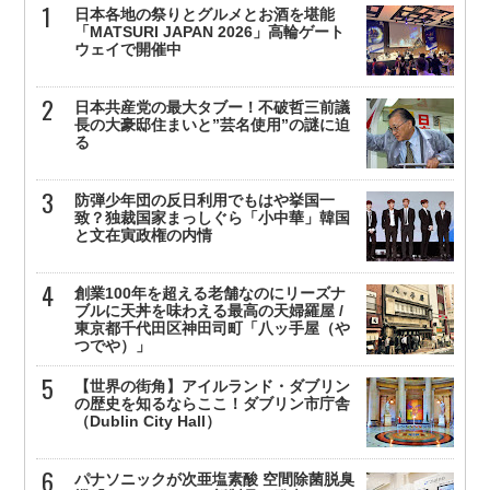
日本各地の祭りとグルメとお酒を堪能
「MATSURI JAPAN 2026」高輪ゲート
ウェイで開催中
日本共産党の最大タブー！不破哲三前議
長の大豪邸住まいと”芸名使用”の謎に迫
る
防弾少年団の反日利用でもはや挙国一
致？独裁国家まっしぐら「小中華」韓国
と文在寅政権の内情
創業100年を超える老舗なのにリーズナ
ブルに天丼を味わえる最高の天婦羅屋 /
東京都千代田区神田司町「八ッ手屋（や
つでや）」
【世界の街角】アイルランド・ダブリン
の歴史を知るならここ！ダブリン市庁舎
（Dublin City Hall）
パナソニックが次亜塩素酸 空間除菌脱臭